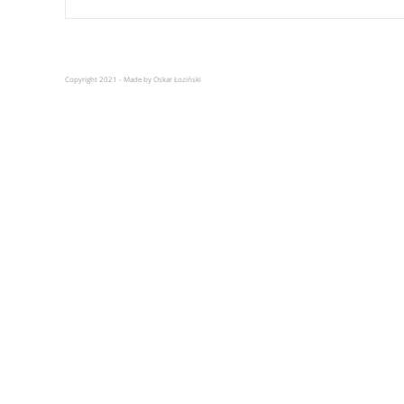
Copyright 2021 - Made by Oskar Łoziński