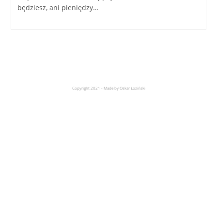
będziesz, ani pieniędzy…
Copyright 2021 - Made by Oskar Łoziński