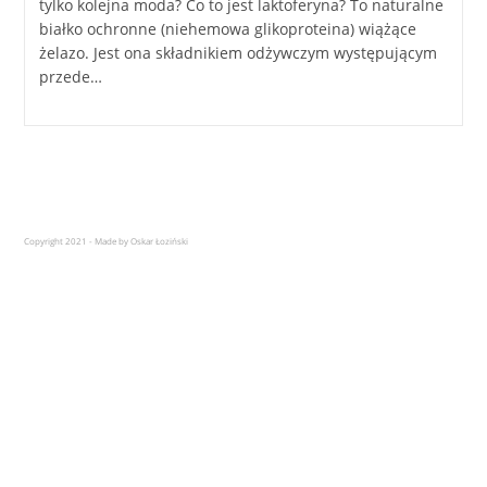
tylko kolejna moda? Co to jest laktoferyna? To naturalne
białko ochronne (niehemowa glikoproteina) wiążące
żelazo. Jest ona składnikiem odżywczym występującym
przede…
Copyright 2021 - Made by Oskar Łoziński