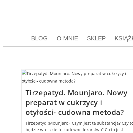
BLOG
O MNIE
SKLEP
KSIĄŻ
Tirzepatyd. Mounjaro. Nowy
preparat w cukrzycy i
otyłości- cudowna metoda?
Tirzepatyd (Mounjaro). Czym jest ta substancja? Czy t
będzie wreszcie to cudowne lekarstwo? Co to jest