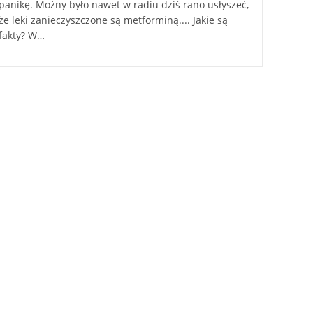
panikę. Możny było nawet w radiu dziś rano usłyszeć,
że leki zanieczyszczone są metforminą.... Jakie są
fakty? W…