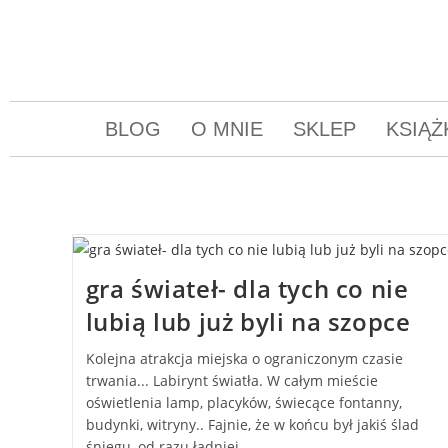
BLOG
O MNIE
SKLEP
KSIĄŻ
gra świateł- dla tych co nie
lubią lub już byli na szopce
Kolejna atrakcja miejska o ograniczonym czasie
trwania... Labirynt światła. W całym mieście
oświetlenia lamp, placyków, świecące fontanny,
budynki, witryny.. Fajnie, że w końcu był jakiś ślad
śniegu, od razu ładniej…