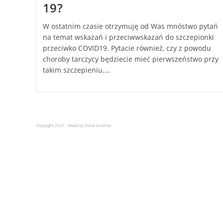
19?
W ostatnim czasie otrzymuję od Was mnóstwo pytań
na temat wskazań i przeciwwskazań do szczepionki
przeciwko COVID19. Pytacie również, czy z powodu
choroby tarczycy będziecie mieć pierwszeństwo przy
takim szczepieniu.…
Copyright 2021 - Made by Oskar Łoziński