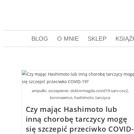
BLOG
O MNIE
SKLEP
KSIĄŻ
ampułki- szczepienie- doktormagda-covid19-sars-cov2,
koronawirus, hashimoto, tarczyca
Czy mając Hashimoto lub
inną chorobę tarczycy mogę
się szczepić przeciwko COVID-