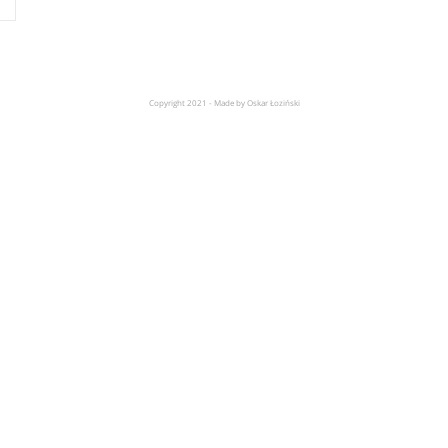
Copyright 2021 - Made by Oskar Łoziński