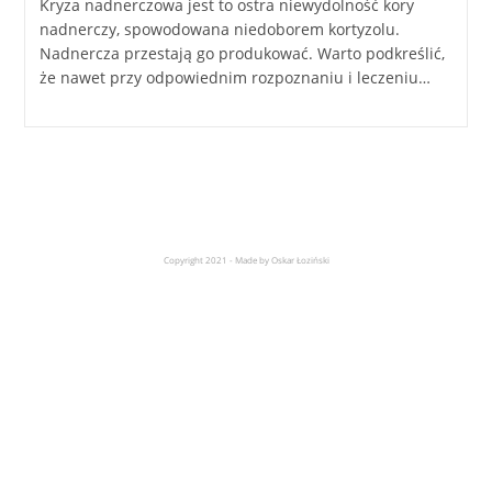
Kryza nadnerczowa jest to ostra niewydolność kory
nadnerczy, spowodowana niedoborem kortyzolu.
Nadnercza przestają go produkować. Warto podkreślić,
że nawet przy odpowiednim rozpoznaniu i leczeniu…
Copyright 2021 - Made by Oskar Łoziński