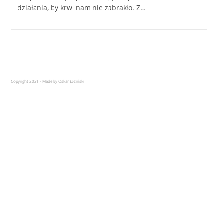
działania, by krwi nam nie zabrakło. Z…
Copyright 2021 - Made by Oskar Łoziński