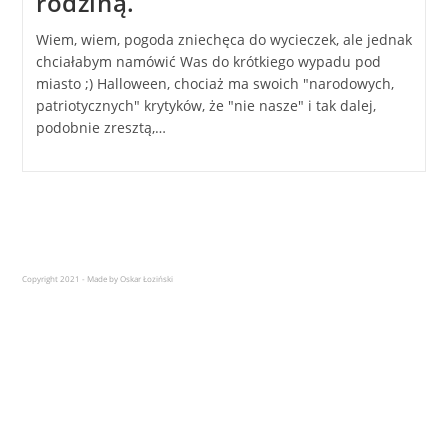
rodziną.
Wiem, wiem, pogoda zniechęca do wycieczek, ale jednak
chciałabym namówić Was do krótkiego wypadu pod
miasto ;) Halloween, chociaż ma swoich "narodowych,
patriotycznych" krytyków, że "nie nasze" i tak dalej,
podobnie zresztą,…
Copyright 2021 - Made by Oskar Łoziński