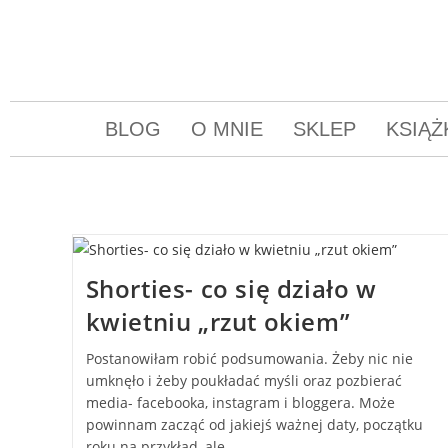
BLOG
O MNIE
SKLEP
KSIĄŻ
Shorties- co się działo w
kwietniu „rzut okiem”
Postanowiłam robić podsumowania. Żeby nic nie
umknęło i żeby poukładać myśli oraz pozbierać
media- facebooka, instagram i bloggera. Może
powinnam zacząć od jakiejś ważnej daty, początku
roku na przykład, ale…