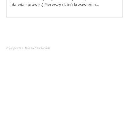
ułatwia sprawę ;) Pierwszy dzień krwawienia…
Copyright 2021 - Made by Oskar Łoziński