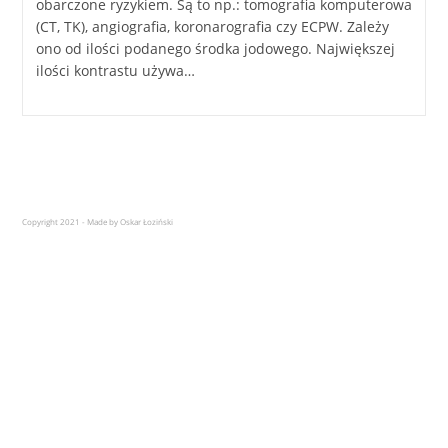
obarczone ryzykiem. Są to np.: tomografia komputerowa
(CT, TK), angiografia, koronarografia czy ECPW. Zależy
ono od ilości podanego środka jodowego. Największej
ilości kontrastu używa…
Copyright 2021 - Made by Oskar Łoziński