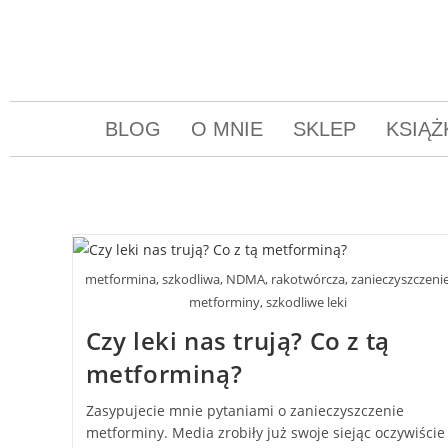
BLOG
O MNIE
SKLEP
KSIĄŻ
metformina, szkodliwa, NDMA, rakotwórcza, zanieczyszczeni
metforminy, szkodliwe leki
Czy leki nas trują? Co z tą
metforminą?
Zasypujecie mnie pytaniami o zanieczyszczenie
metforminy. Media zrobiły już swoje siejąc oczywiście