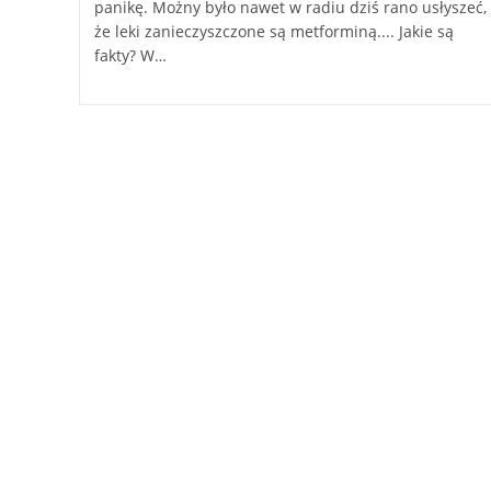
panikę. Możny było nawet w radiu dziś rano usłyszeć,
że leki zanieczyszczone są metforminą.... Jakie są
fakty? W…