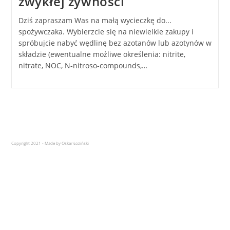
zwykłej żywności
Dziś zapraszam Was na małą wycieczkę do...
spożywczaka. Wybierzcie się na niewielkie zakupy i
spróbujcie nabyć wędlinę bez azotanów lub azotynów w
składzie (ewentualne możliwe określenia: nitrite,
nitrate, NOC, N-nitroso-compounds,…
Copyright 2021 - Made by Oskar Łoziński