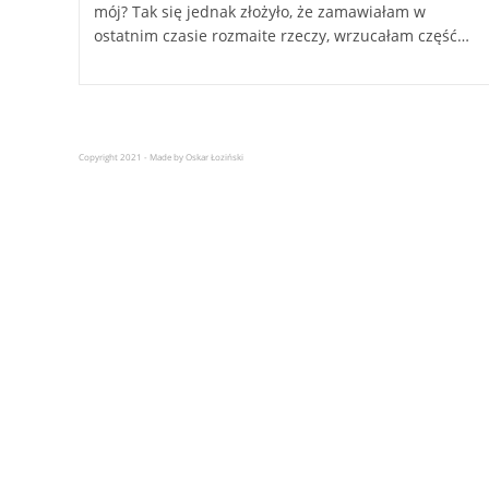
mój? Tak się jednak złożyło, że zamawiałam w
ostatnim czasie rozmaite rzeczy, wrzucałam część…
Copyright 2021 - Made by Oskar Łoziński