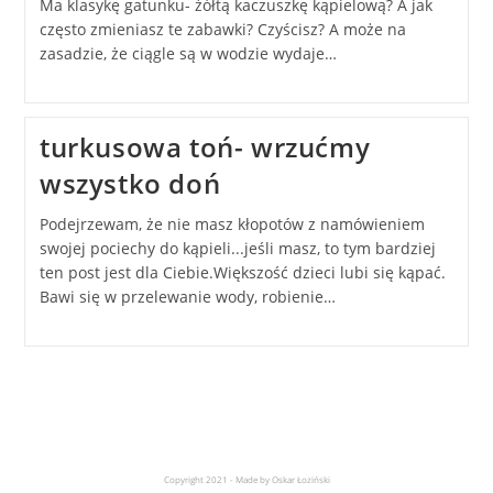
Ma klasykę gatunku- żółtą kaczuszkę kąpielową? A jak
często zmieniasz te zabawki? Czyścisz? A może na
zasadzie, że ciągle są w wodzie wydaje…
turkusowa toń- wrzućmy
wszystko doń
Podejrzewam, że nie masz kłopotów z namówieniem
swojej pociechy do kąpieli...jeśli masz, to tym bardziej
ten post jest dla Ciebie.Większość dzieci lubi się kąpać.
Bawi się w przelewanie wody, robienie…
Copyright 2021 - Made by Oskar Łoziński