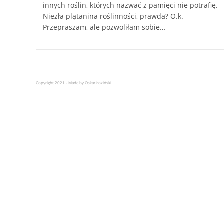
innych roślin, których nazwać z pamięci nie potrafię.
Niezła plątanina roślinności, prawda? O.k.
Przepraszam, ale pozwoliłam sobie…
Copyright 2021 - Made by Oskar Łoziński