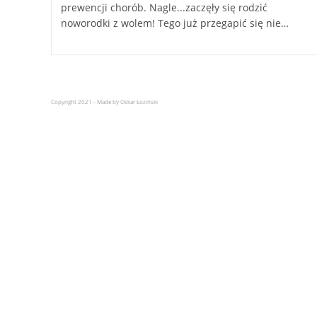
prewencji chorób. Nagle...zaczęły się rodzić
noworodki z wolem! Tego już przegapić się nie…
Copyright 2021 - Made by Oskar Łoziński