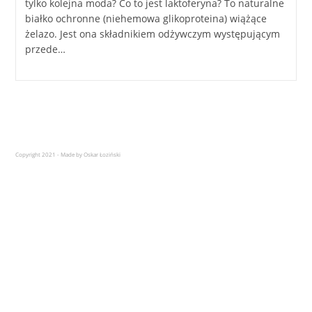
tylko kolejna moda? Co to jest laktoferyna? To naturalne
białko ochronne (niehemowa glikoproteina) wiążące
żelazo. Jest ona składnikiem odżywczym występującym
przede…
Copyright 2021 - Made by Oskar Łoziński