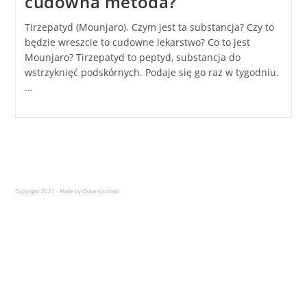
cudowna metoda?
Tirzepatyd (Mounjaro). Czym jest ta substancja? Czy to
będzie wreszcie to cudowne lekarstwo? Co to jest
Mounjaro? Tirzepatyd to peptyd, substancja do
wstrzyknięć podskórnych. Podaje się go raz w tygodniu.
…
Copyright 2021 - Made by Oskar Łoziński