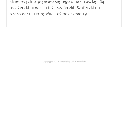
dziecięcych, a pojawiło się tego u nas troszkę.. Są
książeczki nowe, są też...szafeczki. Szafeczki na
szczoteczki. Do zębów. Coś bez czego Ty…
Copyright 2021 - Made by Oskar Łoziński