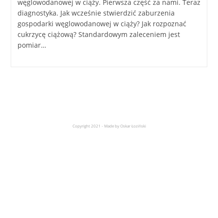
węglowodanowej w ciąży. Pierwsza część za nami. Teraz
diagnostyka. Jak wcześnie stwierdzić zaburzenia
gospodarki węglowodanowej w ciąży? Jak rozpoznać
cukrzycę ciążową? Standardowym zaleceniem jest
pomiar…
Copyright 2021 - Made by Oskar Łoziński