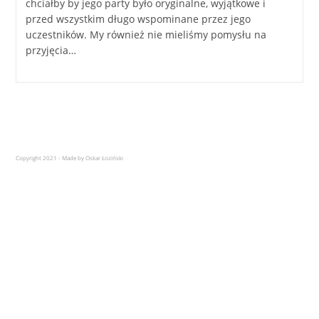
chciałby by jego party było oryginalne, wyjątkowe i
przed wszystkim długo wspominane przez jego
uczestników. My również nie mieliśmy pomysłu na
przyjęcia…
Copyright 2021 - Made by Oskar Łoziński