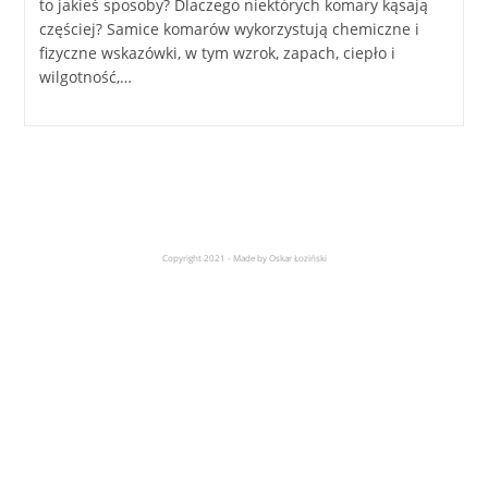
to jakieś sposoby? Dlaczego niektórych komary kąsają
częściej? Samice komarów wykorzystują chemiczne i
fizyczne wskazówki, w tym wzrok, zapach, ciepło i
wilgotność,…
Copyright 2021 - Made by Oskar Łoziński