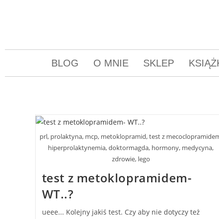
BLOG
O MNIE
SKLEP
KSIĄŻ
prl, prolaktyna, mcp, metoklopramid, test z mecoclopramide
hiperprolaktynemia, doktormagda, hormony, medycyna,
zdrowie, lego
test z metoklopramidem-
WT..?
ueee... Kolejny jakiś test. Czy aby nie dotyczy też