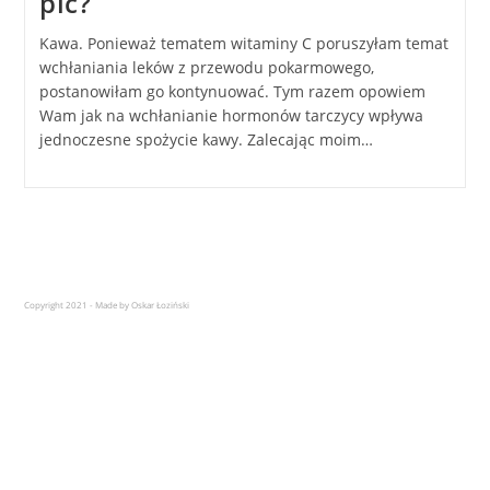
pić?
Kawa. Ponieważ tematem witaminy C poruszyłam temat
wchłaniania leków z przewodu pokarmowego,
postanowiłam go kontynuować. Tym razem opowiem
Wam jak na wchłanianie hormonów tarczycy wpływa
jednoczesne spożycie kawy. Zalecając moim…
Copyright 2021 - Made by Oskar Łoziński