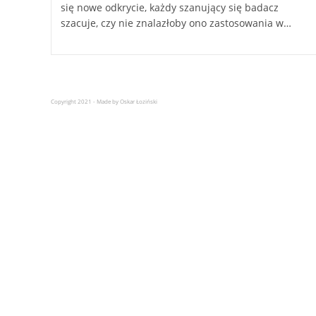
się nowe odkrycie, każdy szanujący się badacz
szacuje, czy nie znalazłoby ono zastosowania w…
Copyright 2021 - Made by Oskar Łoziński