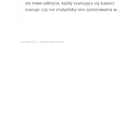
się nowe odkrycie, każdy szanujący się badacz
szacuje, czy nie znalazłoby ono zastosowania w…
Copyright 2021 - Made by Oskar Łoziński