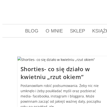
BLOG
O MNIE
SKLEP
KSIĄŻ
Shorties- co się działo w
kwietniu „rzut okiem”
Postanowiłam robić podsumowania. Żeby nic nie
umknęło i żeby poukładać myśli oraz pozbierać
media- facebooka, instagram i bloggera. Może
powinnam zacząć od jakiejś ważnej daty, początku
roku na przykład, ale…