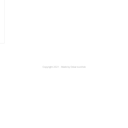
Copyright 2021 - Made by Oskar Łoziński