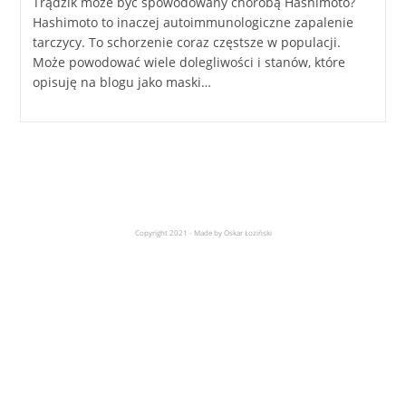
Trądzik może być spowodowany chorobą Hashimoto?
Hashimoto to inaczej autoimmunologiczne zapalenie
tarczycy. To schorzenie coraz częstsze w populacji.
Może powodować wiele dolegliwości i stanów, które
opisuję na blogu jako maski…
Copyright 2021 - Made by Oskar Łoziński