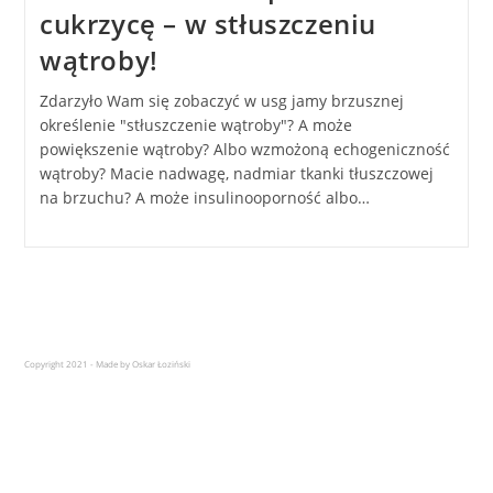
cukrzycę – w stłuszczeniu
wątroby!
Zdarzyło Wam się zobaczyć w usg jamy brzusznej
określenie "stłuszczenie wątroby"? A może
powiększenie wątroby? Albo wzmożoną echogeniczność
wątroby? Macie nadwagę, nadmiar tkanki tłuszczowej
na brzuchu? A może insulinooporność albo…
Copyright 2021 - Made by Oskar Łoziński