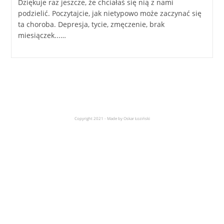
Dziękuje raz jeszcze, że chciałaś się nią z nami
podzielić. Poczytajcie, jak nietypowo może zaczynać się
ta choroba. Depresja, tycie, zmęczenie, brak
miesiączek...…
Copyright 2021 - Made by Oskar Łoziński