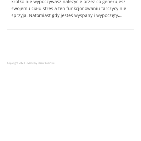
krótko nie wypoczywasz należycie przez co generujesz
swojemu ciału stres a ten funkcjonowaniu tarczycy nie
sprzyja. Natomiast gdy jesteś wyspany i wypoczęty,…
Copyright 2021 - Made by Oskar Łoziński