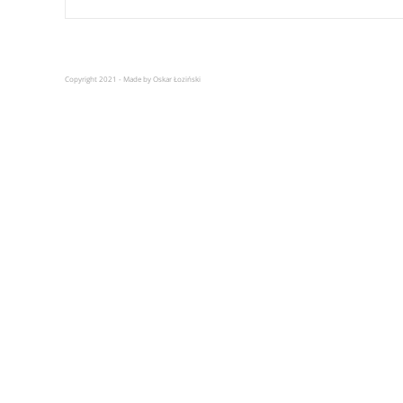
Copyright 2021 - Made by Oskar Łoziński