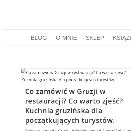
BLOG
O MNIE
SKLEP
KSIĄŻ
Co zamówić w Gruzji w
restauracji? Co warto zjeść?
Kuchnia gruzińska dla
początkujących turystów.
Pojechaliśmy do Gruzji. Wiedzieliśmy już wcześniej, ż