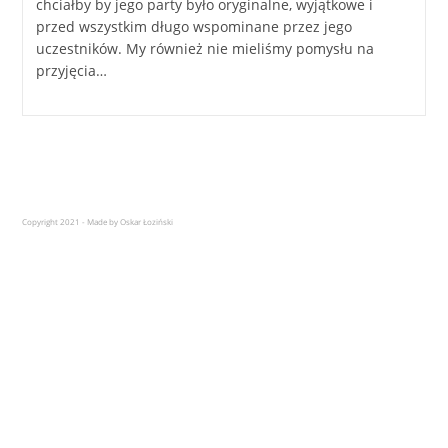
chciałby by jego party było oryginalne, wyjątkowe i
przed wszystkim długo wspominane przez jego
uczestników. My również nie mieliśmy pomysłu na
przyjęcia…
Copyright 2021 - Made by Oskar Łoziński