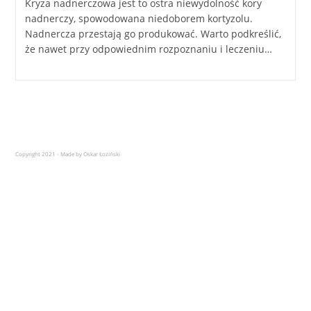
Kryza nadnerczowa jest to ostra niewydolność kory
nadnerczy, spowodowana niedoborem kortyzolu.
Nadnercza przestają go produkować. Warto podkreślić,
że nawet przy odpowiednim rozpoznaniu i leczeniu…
Copyright 2021 - Made by Oskar Łoziński