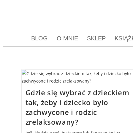
BLOG
O MNIE
SKLEP
KSIĄŻ
Gdzie się wybrać z dzieckiem
tak, żeby i dziecko było
zachwycone i rodzic
zrelaksowany?
Jeśli śledzicie mój Instagram lub fanpage, to już