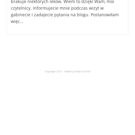
brakuje niektórych leków. Wiem to dzięki Wam, moi
czytelnicy. Informujecie mnie podczas wizyt w
gabinecie i zadajecie pytania na blogu. Postanowiłam
więc…
Copyright 2021 - Made by Oskar Łoziński