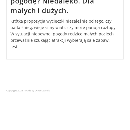
pogodę? Niedaleko. Dla
małych i dużych.
Krótka propozycja wycieczki niezależnie od tego, czy
pada śnieg, wieje silny wiatr, czy może panują roztopy.
W sytuacji niepewnej pogody rodzice małych pociech
przeważnie szukając atrakcji wybierają sale zabaw.
Jest…
Copyright 2021 - Made by Oskar Łoziński