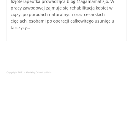
fizjoterapeutka prowadząca blog @agamamafizjo. W
pracy zawodowej zajmuje się rehabilitacją kobiet w
ciąży, po porodach naturalnych oraz cesarskich
cięciach, osobami po operacji całkowitego usunięciu
tarczycy…
Copyright 2021 - Made by Oskar Łoziński