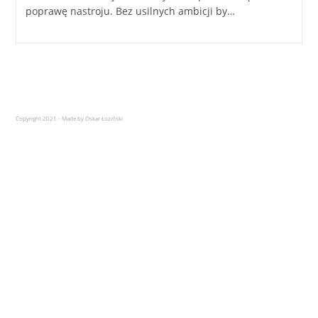
poprawę nastroju. Bez usilnych ambicji by…
Copyright 2021 - Made by Oskar Łoziński