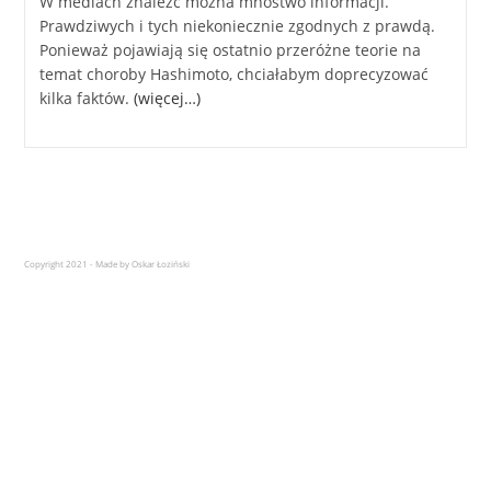
W mediach znaleźć można mnóstwo informacji.
Prawdziwych i tych niekoniecznie zgodnych z prawdą.
Ponieważ pojawiają się ostatnio przeróżne teorie na
temat choroby Hashimoto, chciałabym doprecyzować
kilka faktów.
(więcej…)
Copyright 2021 - Made by Oskar Łoziński