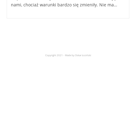
nami, chociaż warunki bardzo się zmieniły. Nie ma…
Copyright 2021 - Made by Oskar Łoziński