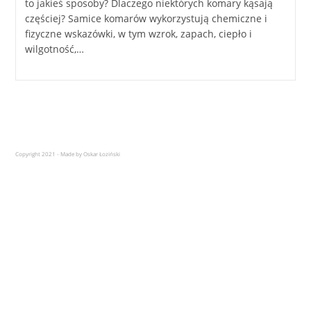
to jakieś sposoby? Dlaczego niektórych komary kąsają
częściej? Samice komarów wykorzystują chemiczne i
fizyczne wskazówki, w tym wzrok, zapach, ciepło i
wilgotność,…
Copyright 2021 - Made by Oskar Łoziński