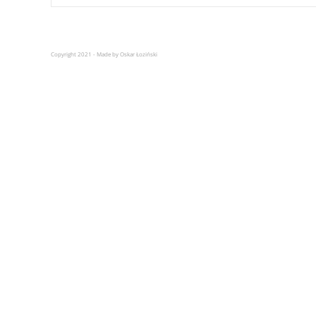
Copyright 2021 - Made by Oskar Łoziński