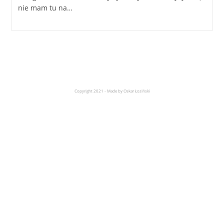
nie mam tu na…
Copyright 2021 - Made by Oskar Łoziński