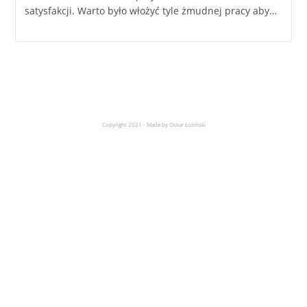
satysfakcji. Warto było włożyć tyle żmudnej pracy aby…
Copyright 2021 - Made by Oskar Łoziński